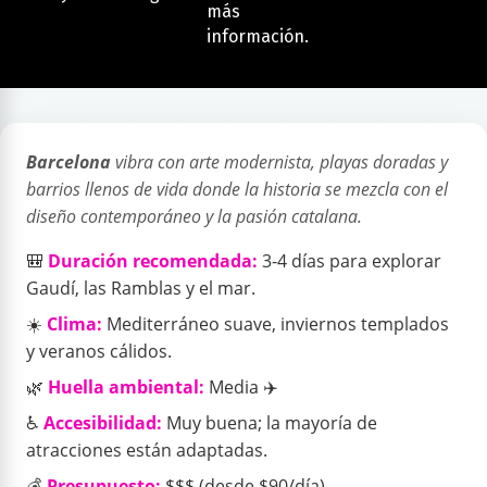
más
información.
Barcelona
vibra con arte modernista, playas doradas y
barrios llenos de vida donde la historia se mezcla con el
diseño contemporáneo y la pasión catalana.
🎒
Duración recomendada:
3-4 días para explorar
Gaudí, las Ramblas y el mar.
☀️
Clima:
Mediterráneo suave, inviernos templados
y veranos cálidos.
🌿
Huella ambiental:
Media ✈️
♿
Accesibilidad:
Muy buena; la mayoría de
atracciones están adaptadas.
💰
Presupuesto:
$$$ (desde $90/día).