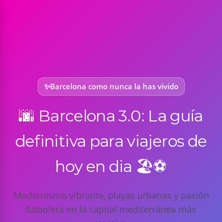
S
a
l
t
a
r
a
Barcelona como nunca la has vivido
l
c
🌆 Barcelona 3.0: La guía
o
n
definitiva para viajeros de
t
e
hoy en dia 🏖️⚽
n
i
Modernismo vibrante, playas urbanas y pasión
d
futbolera en la capital mediterránea más
o