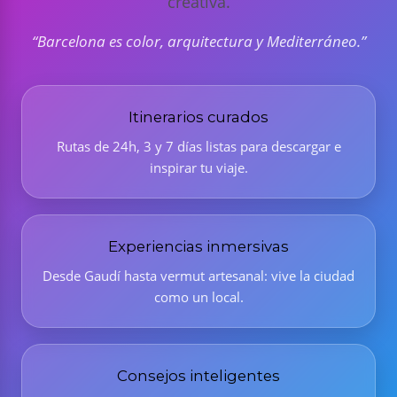
creativa.
“Barcelona es color, arquitectura y Mediterráneo.”
Itinerarios curados
Rutas de 24h, 3 y 7 días listas para descargar e
inspirar tu viaje.
Experiencias inmersivas
Desde Gaudí hasta vermut artesanal: vive la ciudad
como un local.
Consejos inteligentes