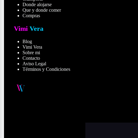
Donde alojarse
histórica con la v
Que y donde comer
Compras
Qué son
Vimi
Vera
Longitud:
~1,2 km
Blog
Conecta:
Plaza 
Vimi Vera
Colón
Sobre mi
Contacto
Tipo:
Paseo peato
Aviso Legal
Ambiente:
Muy tu
Términos y Condiciones