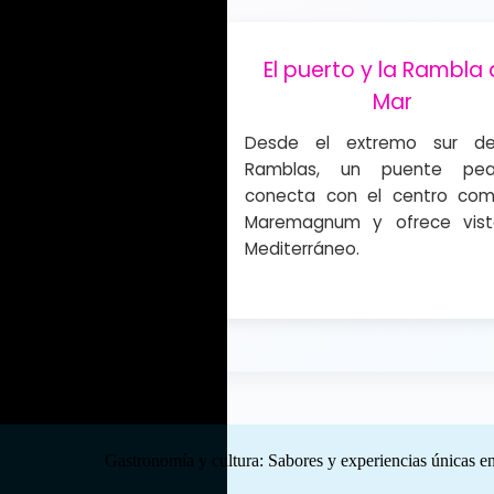
a Real
El puerto y la Rambla 
Mar
a plaza neoclásica
sfrutar de terrazas
Desde el extremo sur d
rolas diseñadas por
Ramblas, un puente pea
conecta con el centro come
Maremagnum y ofrece vist
Mediterráneo.
Gastronomía y cultura: Sabores y experiencias únicas e