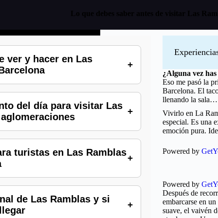
Lo que debes saber antes de visitar Las Ram
Experiencia
 ver y hacer en Las
Barcelona
¿Alguna vez has s
Eso me pasó la pr
Barcelona. El tac
llenando la sala… 
o del día para visitar Las
Vivirlo en La Ram
 aglomeraciones
especial. Es una e
emoción pura. Idea
ra turistas en Las Ramblas
Powered by
GetY
a
Powered by
GetY
Después de recorre
inal de Las Ramblas y si
embarcarse en un 
llegar
suave, el vaivén d