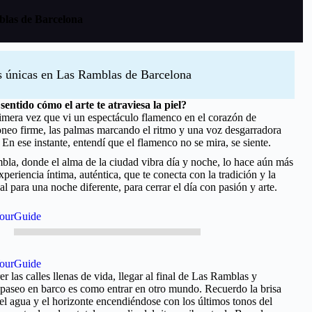
blas de Barcelona
s únicas en Las Ramblas de Barcelona
entido cómo el arte te atraviesa la piel?
imera vez que vi un espectáculo flamenco en el corazón de
oneo firme, las palmas marcando el ritmo y una voz desgarradora
En ese instante, entendí que el flamenco no se mira, se siente.
bla, donde el alma de la ciudad vibra día y noche, lo hace aún más
xperiencia íntima, auténtica, que te conecta con la tradición y la
l para una noche diferente, para cerrar el día con pasión y arte.
ourGuide
ourGuide
r las calles llenas de vida, llegar al final de Las Ramblas y
paseo en barco es como entrar en otro mundo. Recuerdo la brisa
el agua y el horizonte encendiéndose con los últimos tonos del