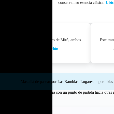
conservan su esencia clásica.
Ubic
a.
Ubicación
ambla de los Capuchinos
Gran Teatro del Liceu y el mosaico de Miró, ambos
Este tram
os culturales imperdibles.
Ubicación
Más allá de pasear por Las Ramblas: Lugares imperdible
Las Ramblas son un punto de partida hacia otras 