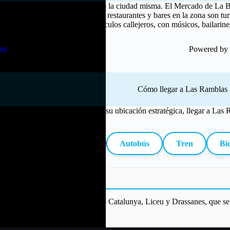
Las Ramblas es tan diversa como la ciudad misma. El Mercado de La Boque
delicias locales. Aunque algunos restaurantes y bares en la zona son tur
 auténtica. Además, los espectáculos callejeros, con músicos, bailarines
vencia especial.
de
Powered by
Cómo llegar a Las Ramblas
Gracias a su ubicación estratégica, llegar a Las 
Metro
Autobús
Tren
Bic
 paradas en estaciones clave como Catalunya, Liceu y Drassanes, que se