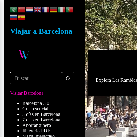
S
a
l
t
a
Viajar a Barcelona
r
a
l
c
o
n
t
e
n
Explora Las Ramblas d
i
d
Visitar Barcelona
o
Barcelona 3.0
Guía esencial
3 días en Barcelona
7 días en Barcelona
Ahorrar dinero
Itinerario PDF
Mapa interactivo