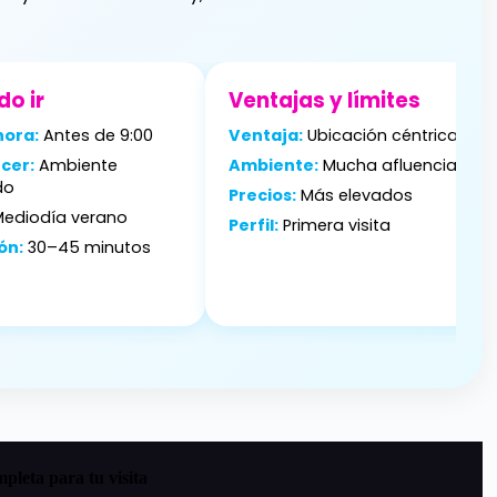
o ir
Ventajas y límites
hora:
Antes de 9:00
Ventaja:
Ubicación céntrica
cer:
Ambiente
Ambiente:
Mucha afluencia
do
Precios:
Más elevados
ediodía verano
Perfil:
Primera visita
ón:
30–45 minutos
leta para tu visita