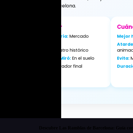
ibrante modernidad de Barcelona.
Qué ver
Cuánd
La Boquería:
Mercado
Mejor 
icónico
Cataluña–
Atarde
Liceu:
Teatro histórico
anima
nal central
Mosaico Miró:
En el suelo
Evita:
M
rístico
Colón:
Mirador final
Duraci
Descubre Las Ramblas de Barcelona: Guía comp