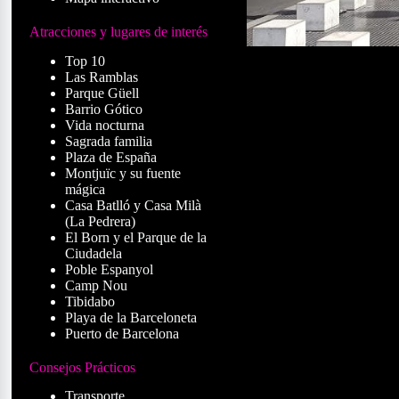
Atracciones y lugares de interés
Top 10
Las Ramblas
Parque Güell
Barrio Gótico
Vida nocturna
Sagrada familia
Plaza de España
Montjuïc y su fuente
mágica
Casa Batlló y Casa Milà
(La Pedrera)
El Born y el Parque de la
Ciudadela
Poble Espanyol
Camp Nou
Tibidabo
Playa de la Barceloneta
Puerto de Barcelona
Consejos Prácticos
Las Ramblas tiene
transformaron en e
Transporte