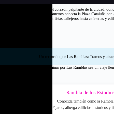
na avenida en Barcelona; son el corazón palpitante de la ciudad, donde 
n. Este icónico paseo de 1.2 kilómetros conecta la Plaza Cataluña con e
istas. Desde puestos de flores y artistas callejeros hasta cafeterías y edif
encia vibrante de Barcelona.
Un recorrido por Las Ramblas: Tramos y atracc
riencia única, haciendo que caminar por Las Ramblas sea un viaje llen
anto:
 Canaletes
Rambla de los Estudio
 cerca de Plaza Cataluña,
Conocida también como la Rambla 
e Canaletes. Según la
Pájaros, alberga edificios históricos y 
 fuente asegura tu regreso