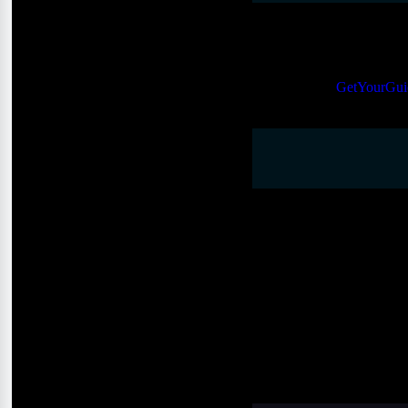
La oferta gastronómica en 
exóticas y una variedad de 
ofrecen una experiencia más
paso por la zona sea una vi
Powered by
GetYourGui
Metro
La línea 3 (verde) tiene