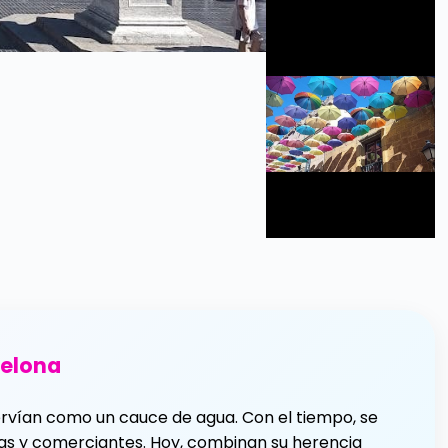
3 días en
Barcelona
Ahorrar dinero
celona
rvían como un cauce de agua. Con el tiempo, se
stas y comerciantes. Hoy, combinan su herencia