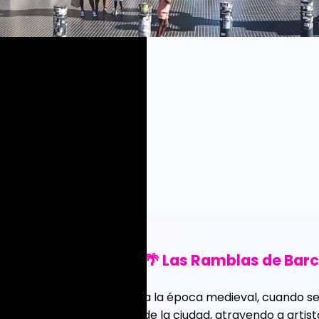
🌴 Las Ramblas de Bar
n raíces que se remontan a la época medieval, cuando se
l centro social y cultural de la ciudad, atrayendo a arti